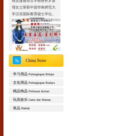
瑾女士荣获中国华南师范大
学汉语国际教育硕士学位。
China Store
2013北京夏令营报名通知
Liburan musim panas tahun
·
学习用品
2013 sekolah JJ Victor
Perlengkapan Belajar
探访历史的足迹，开启文化
·
文化用品
Perlengkapan Budaya
的征程。2013年北京夏令营
·
精品饰品
Perhiasan Imitasi
即日起正式报名。
·
玩具娱乐
Game dan Mainan
主办单位：捷捷语言学校
合作单位：中国国家开放大
·
奖品
Hadiah
学对外汉语教学中心
开营时间：2013年6月17
日-30日
活动内容：参观名胜古迹、