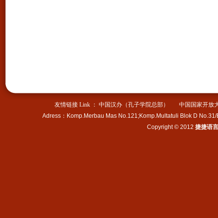
探访古老北京城、学习汉语
知识、了解中华历史文化、
体验中国传统手工艺术……
Pihak penyelenggara:Sekolah
JJ Victor
Panitia kerjasama: Chinese
Language Center at The Open
University of China
Jadwal acara:17 Juni-30
Juni,2013
友情链接 Link ：
中国汉办（孔子学院总部）
中国国家开放
Isi acara: mengunjungi
Adress
：
Komp.Merbau Mas No.121;Komp.Multatuli Blok D No.31
peninggalan bersejarah,，
Copyright © 2012
捷捷语
menjelajahi kota kuno
beijing,mempelajari
pengetahuan bahasa chinese,，
memahami kebudayaan dan
sejarah orang
tionghoa,mendalami seni
tradisional kerajinan tangan...