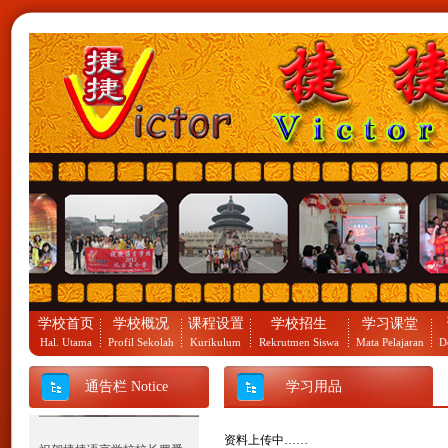
祝贺捷捷语言学校2012北京
夏令营团队凯旋归来。
学校首页
学校概况
课程设置
学校招生
学习课堂
Hal. Utama
Profil Sekolah
Kurikulum
Rekrutmen Siswa
Mata Pelajaran
D
通告栏 Notice
学习用品
祝贺捷捷语言学校校长罗爱
资料上传中……