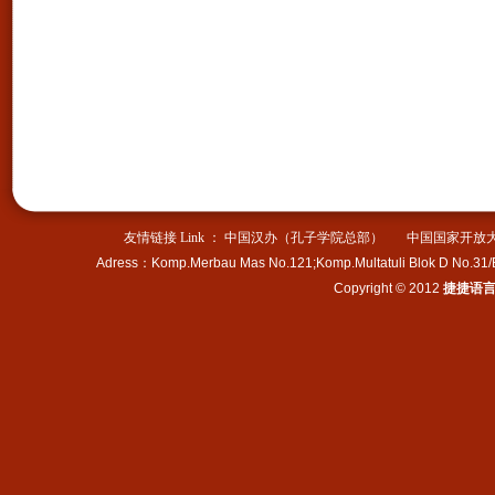
探访古老北京城、学习汉语
知识、了解中华历史文化、
体验中国传统手工艺术……
Pihak penyelenggara:Sekolah
JJ Victor
Panitia kerjasama: Chinese
Language Center at The Open
University of China
Jadwal acara:17 Juni-30
友情链接 Link ：
中国汉办（孔子学院总部）
中国国家开放
Juni,2013
Adress
：
Komp.Merbau Mas No.121;Komp.Multatuli Blok D No.31
Isi acara: mengunjungi
Copyright © 2012
捷捷语
peninggalan bersejarah,，
menjelajahi kota kuno
beijing,mempelajari
pengetahuan bahasa chinese,，
memahami kebudayaan dan
sejarah orang
tionghoa,mendalami seni
tradisional kerajinan tangan...