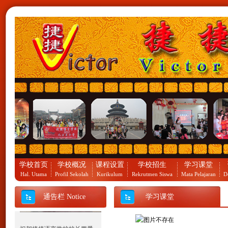
祝贺捷捷语言学校2012北京
夏令营团队凯旋归来。
学校首页
学校概况
课程设置
学校招生
学习课堂
Hal. Utama
Profil Sekolah
Kurikulum
Rekrutmen Siswa
Mata Pelajaran
D
通告栏 Notice
学习课堂
祝贺捷捷语言学校校长罗爱