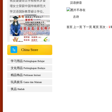
汉语拼音
瑾女士荣获中国华南师范大
学汉语国际教育硕士学位。
古诗
首页 上一页 下一页 尾页 页次：
1
/
China Store
2013北京夏令营报名通知
Liburan musim panas tahun
·
学习用品
Perlengkapan Belajar
2013 sekolah JJ Victor
探访历史的足迹，开启文化
·
文化用品
Perlengkapan Budaya
的征程。2013年北京夏令营
·
精品饰品
Perhiasan Imitasi
即日起正式报名。
·
玩具娱乐
Game dan Mainan
主办单位：捷捷语言学校
·
奖品
合作单位：中国国家开放大
Hadiah
学对外汉语教学中心
开营时间：2013年6月17
日-30日
活动内容：参观名胜古迹、