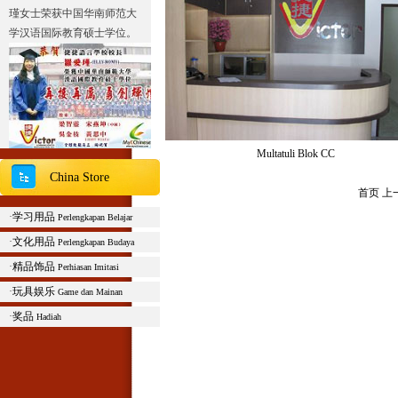
学汉语国际教育硕士学位。
Multatuli Blok CC
2013北京夏令营报名通知
China Store
Liburan musim panas tahun
首页 上
2013 sekolah JJ Victor
·
学习用品
Perlengkapan Belajar
探访历史的足迹，开启文化
·
文化用品
Perlengkapan Budaya
的征程。2013年北京夏令营
即日起正式报名。
·
精品饰品
Perhiasan Imitasi
主办单位：捷捷语言学校
·
玩具娱乐
Game dan Mainan
合作单位：中国国家开放大
·
奖品
Hadiah
学对外汉语教学中心
开营时间：2013年6月17
日-30日
活动内容：参观名胜古迹、