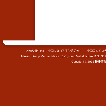
探访古老北京城、学习汉语
知识、了解中华历史文化、
体验中国传统手工艺术……
Pihak penyelenggara:Sekolah
JJ Victor
Panitia kerjasama: Chinese
Language Center at The Open
University of China
Jadwal acara:17 Juni-30
Juni,2013
友情链接 Link ：
中国汉办（孔子学院总部）
中国国家开放
Isi acara: mengunjungi
Adress
：
Komp.Merbau Mas No.121;Komp.Multatuli Blok D No.31
peninggalan bersejarah,，
Copyright © 2012
捷捷语
menjelajahi kota kuno
beijing,mempelajari
pengetahuan bahasa chinese,，
memahami kebudayaan dan
sejarah orang
tionghoa,mendalami seni
tradisional kerajinan tangan...
捷捷语言学校开学通知