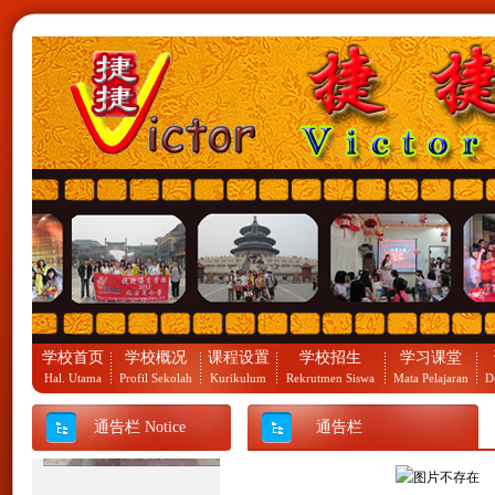
祝贺捷捷语言学校2012北京
夏令营团队凯旋归来。
学校首页
学校概况
课程设置
学校招生
学习课堂
Hal. Utama
Profil Sekolah
Kurikulum
Rekrutmen Siswa
Mata Pelajaran
D
通告栏 Notice
通告栏
祝贺捷捷语言学校校长罗爱