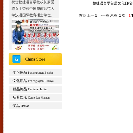
捷捷语言学首届文化日报
瑾女士荣获中国华南师范大
学汉语国际教育硕士学位。
首页 上一页 下一页 尾页 页次：
1
/
China Store
2013北京夏令营报名通知
Liburan musim panas tahun
·
学习用品
Perlengkapan Belajar
2013 sekolah JJ Victor
探访历史的足迹，开启文化
·
文化用品
Perlengkapan Budaya
的征程。2013年北京夏令营
·
精品饰品
Perhiasan Imitasi
即日起正式报名。
·
玩具娱乐
Game dan Mainan
主办单位：捷捷语言学校
·
奖品
Hadiah
合作单位：中国国家开放大
学对外汉语教学中心
开营时间：2013年6月17
日-30日