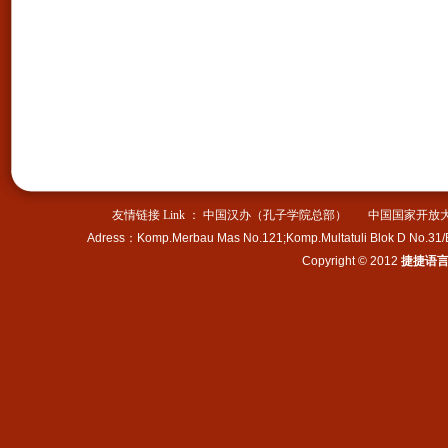
活动内容：参观名胜古迹、
探访古老北京城、学习汉语
知识、了解中华历史文化、
体验中国传统手工艺术……
Pihak penyelenggara:Sekolah
JJ Victor
Panitia kerjasama: Chinese
Language Center at The Open
University of China
Jadwal acara:17 Juni-30
友情链接 Link ：
中国汉办（孔子学院总部）
中国国家开放
Juni,2013
Adress
：
Komp.Merbau Mas No.121;Komp.Multatuli Blok D No.31
Isi acara: mengunjungi
Copyright © 2012
捷捷语
peninggalan bersejarah,，
menjelajahi kota kuno
beijing,mempelajari
pengetahuan bahasa chinese,，
memahami kebudayaan dan
sejarah orang
tionghoa,mendalami seni
tradisional kerajinan tangan...