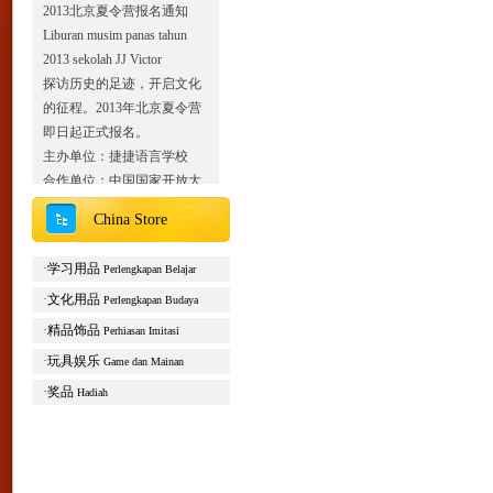
Liburan musim panas tahun
2013 sekolah JJ Victor
探访历史的足迹，开启文化
的征程。2013年北京夏令营
即日起正式报名。
主办单位：捷捷语言学校
合作单位：中国国家开放大
学对外汉语教学中心
开营时间：2013年6月17
China Store
日-30日
活动内容：参观名胜古迹、
·
学习用品
Perlengkapan Belajar
探访古老北京城、学习汉语
·
文化用品
Perlengkapan Budaya
知识、了解中华历史文化、
·
精品饰品
Perhiasan Imitasi
体验中国传统手工艺术……
·
玩具娱乐
Pihak penyelenggara:Sekolah
Game dan Mainan
JJ Victor
·
奖品
Hadiah
Panitia kerjasama: Chinese
Language Center at The Open
University of China
Jadwal acara:17 Juni-30