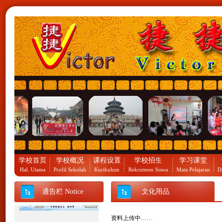
祝贺捷捷语言学校2012北京
夏令营团队凯旋归来。
祝贺捷捷语言学校校长罗爱
瑾女士荣获中国华南师范大
学汉语国际教育硕士学位。
学校首页
学校概况
课程设置
学校招生
学习课堂
Hal. Utama
Profil Sekolah
Kurikulum
Rekrutmen Siswa
Mata Pelajaran
D
通告栏 Notice
文化用品
资料上传中……
2013北京夏令营报名通知