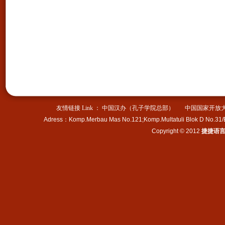
Juni,2013
Isi acara: mengunjungi
peninggalan bersejarah,，
menjelajahi kota kuno
beijing,mempelajari
pengetahuan bahasa chinese,，
memahami kebudayaan dan
sejarah orang
tionghoa,mendalami seni
tradisional kerajinan tangan...
友情链接 Link ：
中国汉办（孔子学院总部）
中国国家开放
Adress
：
Komp.Merbau Mas No.121;Komp.Multatuli Blok D No.31
捷捷语言学校开学通知
Copyright © 2012
捷捷语
祝贺捷捷语言学校2012北京
夏令营团队凯旋归来。